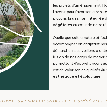
les projets d’aménagement. No
l’avenir pour favoriser la
résili
plaçons la
gestion intégrée
d
végétales
au cœur de notre réf
Quelle que soit la nature et l’éc
accompagner en adaptant nos
démarche, nous veillons à antic
fusion de nos corps de métier
permettant d’appréhender
ses
est de valoriser les qualités d
esthétique et écologique
.
 PLUVIALES & L’ADAPTATION DES PALETTES VÉGÉTALES :