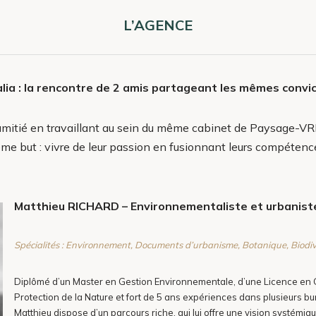
L’AGENCE
lia : la rencontre de 2 amis partageant les mêmes convi
mitié en travaillant au sein du même cabinet de Paysage-VRD. T
 but : vivre de leur passion en fusionnant leurs compétences e
Matthieu RICHARD – Environnementaliste et urbanist
Spécialités : Environnement, Documents d’urbanisme, Botanique, Biodive
Diplômé d’un Master en Gestion Environnementale, d’une Licence e
Protection de la Nature et fort de 5 ans expériences dans plusieurs 
Matthieu dispose d’un parcours riche, qui lui offre une vision systém