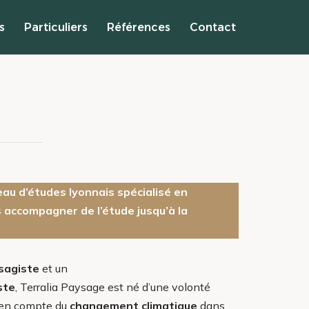
s
Particuliers
Références
Contact
au d’études lyonnais spécialisé en
s accompagner
de l’étude jusqu’à la
sagiste
et un
ste
, Terralia Paysage est né d’une volonté
e en compte du
changement climatique
dans