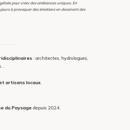
végétale pour créer des ambiances uniques. En
oujours à provoquer des émotions en dessinant des
ridisciplinaires
: architectes, hydrologues,
s…
et artisans locaux
.
se du Paysage
depuis 2024.