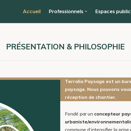
Accueil
Professionnels
Espaces public
PRÉSENTATION & PHILOSOPHIE
Terralia Paysage est un bure
paysage.
Nous pouvons vou
réception de chantier.
Fondé par un
concepteur pay
urbaniste/environnementali
commune d’intensifier la pris